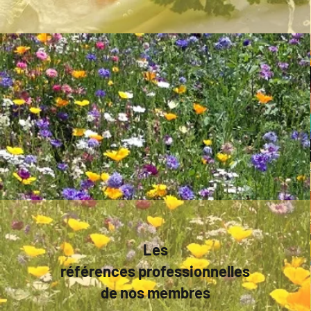
Les
références professionnelles
de nos membres