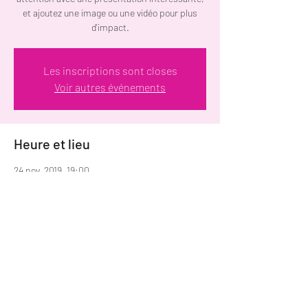
et ajoutez une image ou une vidéo pour plus
d'impact.
Les inscriptions sont closes
Voir autres événements
Heure et lieu
24 nov. 2019, 19:00
El Mourouj 1, El Mourouj, Tunisie
Partager cet événement